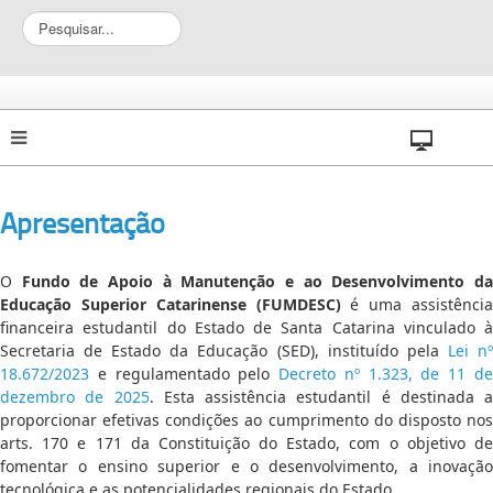
P
e
s
q
u
i
s
a
r
Apresentação
.
.
.
O
Fundo de Apoio à Manutenção e ao Desenvolvimento d
Educação Superior Catarinense (FUMDESC)
é uma assistência
financeira estudantil do Estado de Santa Catarina vinculado à
Secretaria de Estado da Educação (SED), instituído pela
Lei n
18.672/2023
e regulamentado pelo
Decreto nº 1.323, de 11 d
dezembro de 2025
. Esta assistência estudantil é destinada a
proporcionar efetivas condições ao cumprimento do disposto nos
arts. 170 e 171 da Constituição do Estado, com o objetivo de
fomentar o ensino superior e o desenvolvimento, a inovação
tecnológica e as potencialidades regionais do Estado.