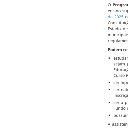
O
Progra
ensino sup
de 2025
na
Constitui
Estado de
municipai
regulamen
Podem rec
estudan
sejam 
Educaçã
Curso (
ser hip
ser nat
inscriç
ser a 
Fundo 
possuir
A assistê