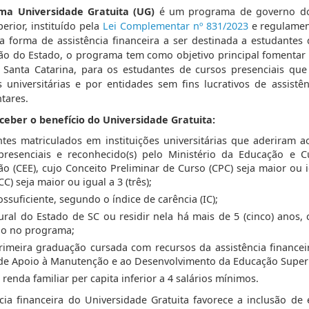
ma Universidade Gratuita (UG)
é um programa de governo do 
erior, instituído pela
Lei Complementar nº 831/2023
e regulame
 forma de assistência financeira a ser destinada a estudantes
ção do Estado, o programa tem como objetivo principal fomentar 
 Santa Catarina, para os estudantes de cursos presenciais que
s universitárias e por entidades sem fins lucrativos de assistê
tares.
eber o benefício do Universidade Gratuita:
tes matriculados em instituições universitárias que aderiram 
presenciais e reconhecido(s) pelo Ministério da Educação e 
o (CEE), cujo Conceito Preliminar de Curso (CPC) seja maior ou ig
CC) seja maior ou igual a 3 (três);
ossuficiente, segundo o índice de carência (IC);
ural do Estado de SC ou residir nela há mais de 5 (cinco) anos,
ão no programa;
primeira graduação cursada com recursos da assistência finance
de Apoio à Manutenção e ao Desenvolvimento da Educação Superi
 renda familiar per capita inferior a 4 salários mínimos.
ncia financeira do Universidade Gratuita favorece a inclusão de