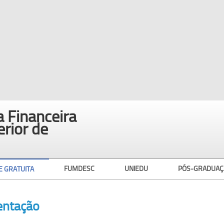
 Financeira
erior de
FUMDESC
UNIEDU
PÓS-GRADUAÇ
E GRATUITA
entação