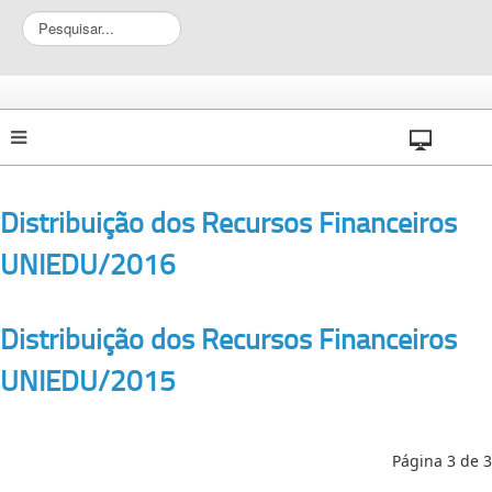
P
e
s
q
u
i
s
a
r
Distribuição dos Recursos Financeiros
.
.
UNIEDU/2016
.
Distribuição dos Recursos Financeiros
UNIEDU/2015
Página 3 de 3