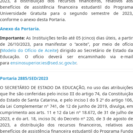
2023, a distribuição dos recursos financeiros, relativos aos
benefícios de assistência financeira estudantil do Programa
Universidade Gratuita para o segundo semestre de 2023,
conforme o anexo desta Portaria.
Anexo da Portaria.
Importante:
As Instituições terão até 05 (cinco) dias úteis, a partir
de 26/10/2023, para manifestar o “aceite”, por meio de ofício
(
Modelo do Ofício de Aceite
) dirigido ao Secretário de Estado da
Educação. O ofício deverá ser encaminhado via e-mail
para
ensinosuperior.ies@sed.sc.gov.br
.
Portaria 2885/SED/2023
O SECRETÁRIO DE ESTADO DA EDUCAÇÃO, no uso das atribuições
que lhe são conferidas pelo inciso III do artigo 74, da Constituição
do Estado de Santa Catarina, e pelo inciso I do § 2º do artigo 106,
da Lei Complementar nº 741, de 12 de junho de 2019, divulga, em
cumprimento aos arts. 11 e 12 da Lei nº 18.672, de 31 de julho de
2023, e do art. 18, inciso IV, do Decreto nº 220, de 3 de agosto de
2023, a distribuição dos recursos financeiros, relativos aos
benefícios de assistência financeira estudantil do Programa Fundo