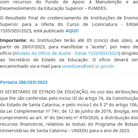
com recursos do Fundo de Apoio à Manutenção e ao
Desenvolvimento da Educação Superior – FUMDES.
O Resultado Final do credenciamento de Instituições de Ensino
Superior para a oferta do Curso de Licenciatura - Edital
1535/SED/2023, está publicado
AQUI!
Importante:
As Instituições terão até 05 (cinco) dias úteis, a
partir de 28/07/2023, para manifestar o “aceite”, por meio de
ofício (
Modelo do Ofício de Aceite - Edital 1535/SED/2023
) dirigido
ao Secretário de Estado da Educação. O ofício deverá ser
encaminhado via e-mail para
unieduies@sed.sc.gov.br
.
Portaria 286/SED/2023
O SECRETÁRIO DE ESTADO DA EDUCAÇÃO, no uso das atribuições
que lhe são conferidas pelo inciso III do artigo 74, da Constituição
do Estado de Santa Catarina, e pelo inciso I do § 2º do artigo 106,
da Lei Complementar nº 741, de 12 de junho de 2019, divulga, em
cumprimento ao art. 6º do Decreto nº 470/2020, a distribuição dos
recursos financeiros, relativos às bolsas do Programa de Bolsas
Universitárias de Santa Catarina – UNIEDU para o ano de 2023.