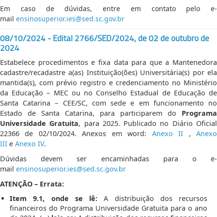
Em caso de dúvidas, entre em contato pelo e-
mail
ensinosuperior.ies@sed.sc.gov.br
08/10/2024 -
Edital 2766/SED/2024,
de 02 de outubro de
2024
Estabelece procedimentos e fixa data para que a Mantenedora
cadastre/recadastre a(as) Instituição(ões) Universitária(s) por ela
mantida(s), com prévio registro e credenciamento no Ministério
da Educação – MEC ou no Conselho Estadual de Educação de
Santa Catarina – CEE/SC, com sede e em funcionamento no
Estado de Santa Catarina, para participarem do
Programa
Universidade Gratuita
, para 2025. Publicado no Diário Oficia
22366 de 02/10/2024. Anexos em word:
Anexo II
,
Anex
III
e
Anexo IV
.
Dúvidas devem ser encaminhadas para o e-
mail
ensinosuperior.ies@sed.sc.gov.br
ATENÇÃO – Errata:
Item 9.1, onde se lê:
A distribuição dos recursos
financeiros do Programa Universidade Gratuita para o ano