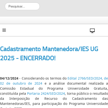
P
e
s
q
u
i
s
a
r
Cadastramento Mantenedora/IES UG
.
.
2025 - ENCERRADO!
.
04/12/2024
- Considerando os termos do
Edital 2766/SED/2024, de
02 de outubro de 2024
e a análise documental realizada 
Comissão Estadual do Programa Universidade Gratuita,
constituída pela
Portaria 2424/SED/2024
, torna público o resultad
da Interposição de Recurso do Cadastramento das
Mantenedoras/IES, para participação do Programa Universidade