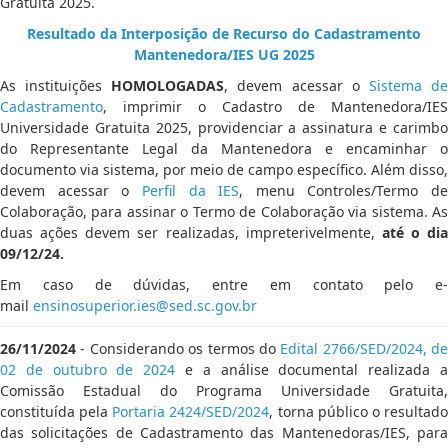
Gratuita 2025.
Resultado da Interposição de Recurso do Cadastramento
Mantenedora/IES UG 2025
As instituições
HOMOLOGADAS
, devem acessar o
Sistema d
Cadastramento
, imprimir o Cadastro de Mantenedora/IES
Universidade Gratuita 2025, providenciar a assinatura e carimbo
do Representante Legal da Mantenedora e encaminhar o
documento via sistema, por meio de campo específico. Além disso,
devem acessar o
Perfil da IES
, menu Controles/Termo de
Colaboração, para assinar o Termo de Colaboração via sistema. As
duas ações devem ser realizadas, impreterivelmente,
até o dia
09/12/24.
Em caso de dúvidas, entre em contato pelo e-
mail
ensinosuperior.ies@sed.sc.gov.br
26/11/2024
- Considerando os termos do
Edital 2766/SED/2024, de
02 de outubro de 2024
e a análise documental realizada 
Comissão Estadual do Programa Universidade Gratuita,
constituída pela
Portaria 2424/SED/2024
, torna público o resultad
das solicitações de Cadastramento das Mantenedoras/IES, para